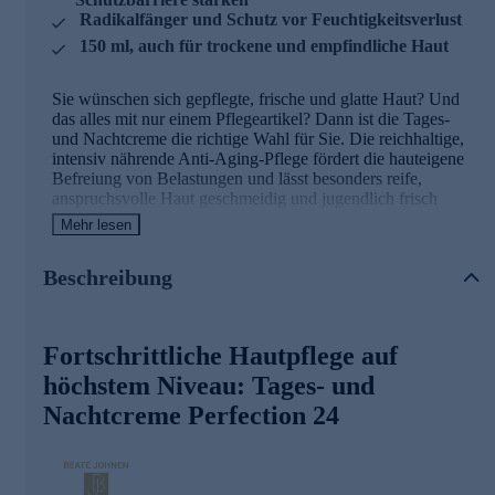
Radikalfänger und Schutz vor Feuchtigkeitsverlust
150 ml, auch für trockene und empfindliche Haut
Sie wünschen sich gepflegte, frische und glatte Haut? Und
das alles mit nur einem Pflegeartikel? Dann ist die Tages-
und Nachtcreme die richtige Wahl für Sie. Die reichhaltige,
intensiv nährende Anti-Aging-Pflege fördert die hauteigene
Befreiung von Belastungen und lässt besonders reife,
anspruchsvolle Haut geschmeidig und jugendlich frisch
erstrahlen.
Mehr lesen
- Sichtbare Anzeichen der vorzeitigen Hautalterung können
Beschreibung
optisch geglättet werden
- Kann die Zellerneuerung fördern und fungiert als
Radikalfänger
- Stärkt die Hautbarriere und schützt vor Feuchtigkeitsverlust
Fortschrittliche Hautpflege auf
- Beeinflusst positiv trockene und empfindliche Haut
- Die Haut erscheint weniger gestresst
höchstem Niveau: Tages- und
Nachtcreme Perfection 24
Die wichtigsten Wirkstoffe der 24h Creme und
ihre Effekte
Detoxophane