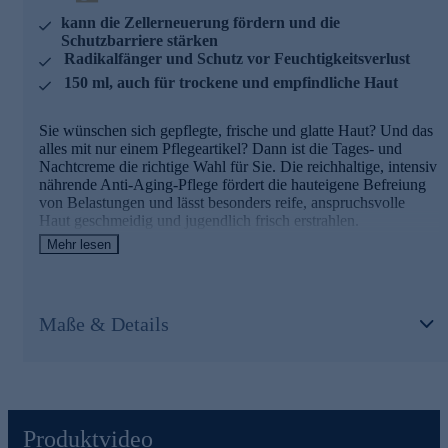
kann die Zellerneuerung fördern und die
Pflanzlicher Schutzwirkstoff aus Schweizer
Schutzbarriere stärken
Gartenkressesprossen und Basis der gesamten MED.OX
Radikalfänger und Schutz vor Feuchtigkeitsverlust
Linie.
150 ml, auch für trockene und empfindliche Haut
Schützt zuverlässig vor schädlichen Umwelteinflüssen
Sie wünschen sich gepflegte, frische und glatte Haut? Und das
Stärkt die hauteigene Schutzfunktion
alles mit nur einem Pflegeartikel? Dann ist die Tages- und
Beugt frühzeitige Hautalterung vor
Nachtcreme die richtige Wahl für Sie. Die reichhaltige, intensiv
nährende Anti-Aging-Pflege fördert die hauteigene Befreiung
Verhindert DNA-Schäden
von Belastungen und lässt besonders reife, anspruchsvolle
Haut geschmeidig und jugendlich frisch erstrahlen.
Ceramide III
Mehr lesen
- Sichtbare Anzeichen der vorzeitigen Hautalterung können
Stärkt die Haut und ist ein essenzieller Bestandteil der
optisch geglättet werden
Hautbarriere
- Kann die Zellerneuerung fördern und fungiert als
Unterstützt den Aufbau der natürlichen Schutzschicht
Radikalfänger
Maße & Details
Wirkt feuchtigkeitsspendend und hilft, die hauteigene
- Stärkt die Hautbarriere und schützt vor Feuchtigkeitsverlust
Feuchtigkeit zu bewahren
- Beeinflusst positiv trockene und empfindliche Haut
- Die Haut erscheint weniger gestresst
Q10
Die wichtigsten Wirkstoffe der 24h Creme und
Liefert Energie für die Zellen
Kann die Elastizität der Haut verbessern
ihre Effekte
Produktvideo