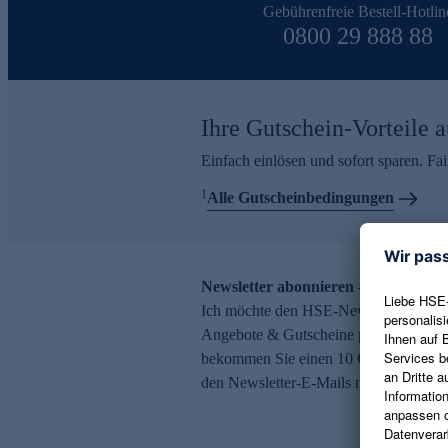
Gebührenfreie Bestell-Hotlin
0800 29 888 88
Ihre Gutschein-Vorteile a
Einfach einlösen und sofort sparen. F
1
Alle Gutscheinbedingungen
Newsletter abonnieren – 10 € Gutsch
Ich möchte den HSE-Newsletter abonni
Angebote & Gutscheine per E-Mail erh
bekommen Sie einen 10 € Gutschein. Ei
den Newsletter-E-Mails möglich.