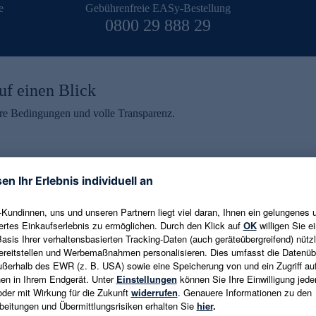
e
Gebührenfreie EASy-Bestellung
0800 29 888 29
uf einen Blick
aire Bedingungen und volle Transparenz.
ein erhalten
eren und aktuelle Trends,
E-Mail-Adresse eingeben
alten. Als Dankeschön
ne Abmeldung ist jederzeit in
Es gelten die
Datenschutzrichtlinien
un