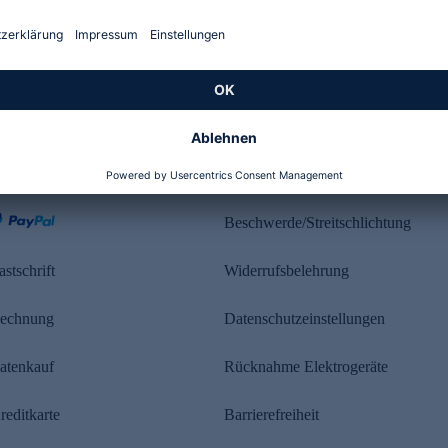
Kundenbewertung
ahlung
Rechtliches
Beschwerde/Streitschlichtung
astschrift
Widerrufsbelehrung
echnung
Datenschutzeinstellungen
atenkauf
Rücknahme Elektrogeräte
reditkarte
Barrierefreiheit