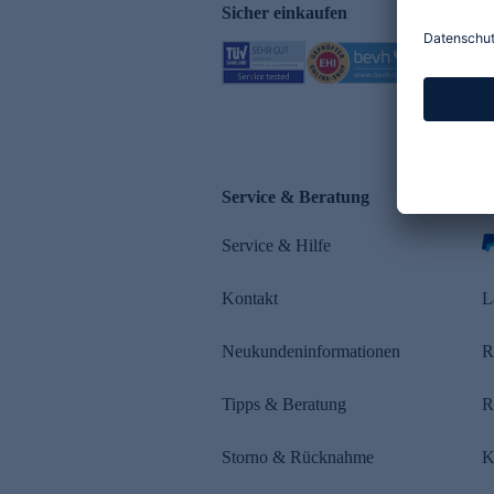
Sicher einkaufen
Service & Beratung
Z
Service & Hilfe
s
Kontakt
L
Neukundeninformationen
R
Tipps & Beratung
R
Storno & Rücknahme
K