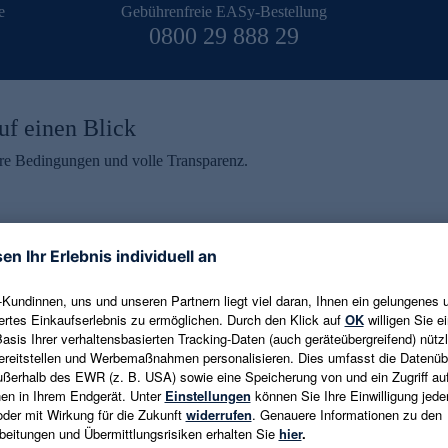
e
Gebührenfreie EASy-Bestellung
0800 29 888 29
uf einen Blick
aire Bedingungen und volle Transparenz.
ein erhalten
eren und aktuelle Trends,
E-Mail-Adresse eingeben
alten. Als Dankeschön
ne Abmeldung ist jederzeit in
Es gelten die
Datenschutzrichtlinien
un