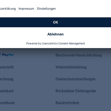
Kundenbewertung
ahlung
Rechtliches
Beschwerde/Streitschlichtung
astschrift
Widerrufsbelehrung
echnung
Datenschutzeinstellungen
atenkauf
Rücknahme Elektrogeräte
reditkarte
Barrierefreiheit