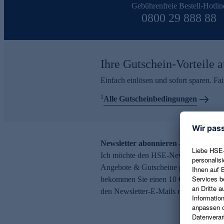
Gebührenfreie Bestell-Hotlin
0800 29 888 88
Ihre Gutschein-Vorteile a
Einfach einlösen und sofort sparen. F
1
Alle Gutscheinbedingungen
Newsletter abonnieren – 10 € Gutsch
Ich möchte den HSE-Newsletter abonni
Angebote & Gutscheine per E-Mail erh
bekommen Sie einen 10 € Gutschein. Ei
den Newsletter-E-Mails möglich.