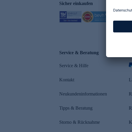
Sicher einkaufen
Service & Beratung
Z
Service & Hilfe
s
Kontakt
L
Neukundeninformationen
R
Tipps & Beratung
R
Storno & Rücknahme
K