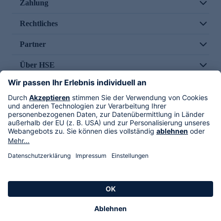
Zahlung
Rechtliches
Partner
Über HSE
Im TV
HSE International
Versand durch
Folge uns
AGB
Datenschutz
Impressum
Alle Rechte vorbehalten. Alle Preise inkl. gesetzlicher MwSt., zzgl. Versandkosten.