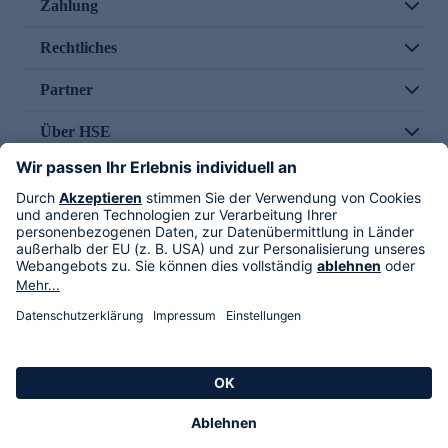
Zahlung
Rechtliches
Partner
Über HSE
Im TV
HSE International
Versand durch
Folge uns
AGB
Datenschutz
Impressum
Alle Rechte vorbehalten. Alle Preise inkl. gesetzlicher MwSt., zzgl. Versandkosten.