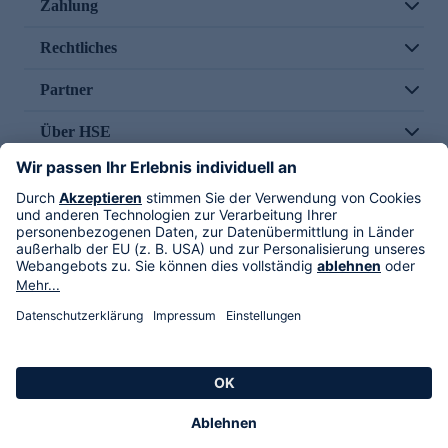
Zahlung
Rechtliches
Partner
Über HSE
Im TV
HSE International
Versand durch
Folge uns
AGB
Datenschutz
Impressum
Alle Rechte vorbehalten. Alle Preise inkl. gesetzlicher MwSt., zzgl. Versandkosten.