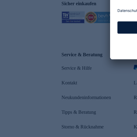
Sicher einkaufen
Service & Beratung
Z
Service & Hilfe
s
Kontakt
L
Neukundeninformationen
R
Tipps & Beratung
R
Storno & Rücknahme
K