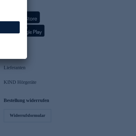
HSE App
Partner
Lieferanten
KIND Hörgeräte
Bestellung widerrufen
Widerrufsformular