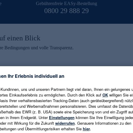
e
Gebührenfreie EASy-Bestellung
0800 29 888 29
uf einen Blick
aire Bedingungen und volle Transparenz.
ein erhalten
eren und aktuelle Trends,
E-Mail-Adresse eingeben
alten. Als Dankeschön
ne Abmeldung ist jederzeit in
Es gelten die
Datenschutzrichtlinien
un