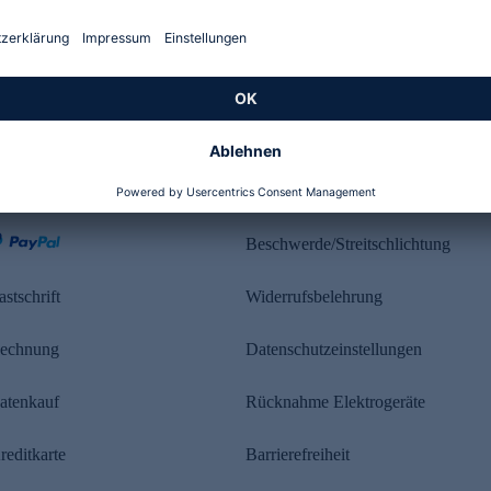
Kundenbewertung
ahlung
Rechtliches
Beschwerde/Streitschlichtung
astschrift
Widerrufsbelehrung
echnung
Datenschutzeinstellungen
atenkauf
Rücknahme Elektrogeräte
reditkarte
Barrierefreiheit