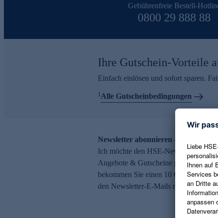
Gebührenfreie Bestell-Hotlin
0800 29 888 88
Ihre Gutschein-Vorteile a
Einfach einlösen und sofort sparen. F
1
Alle Gutscheinbedingungen
Newsletter abonnieren – 10 € Gutsch
Ich möchte den HSE-Newsletter abonni
Angebote & Gutscheine per E-Mail erh
bekommen Sie einen 10 € Gutschein. Ei
den Newsletter-E-Mails möglich.