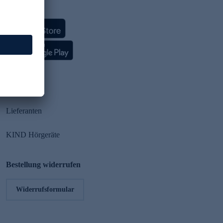
HSE App
Partner
Lieferanten
KIND Hörgeräte
Bestellung widerrufen
Widerrufsformular