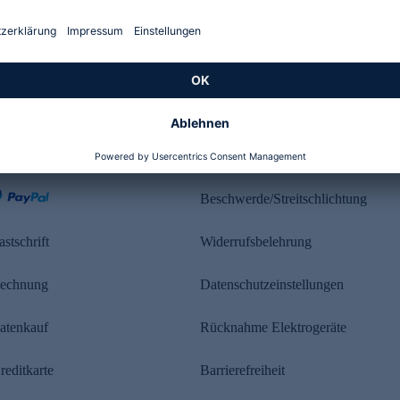
Kundenbewertung
ahlung
Rechtliches
Beschwerde/Streitschlichtung
astschrift
Widerrufsbelehrung
echnung
Datenschutzeinstellungen
atenkauf
Rücknahme Elektrogeräte
reditkarte
Barrierefreiheit