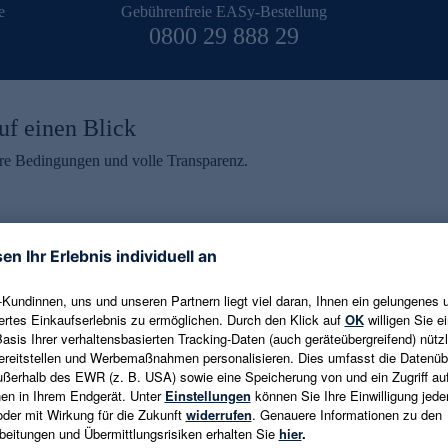
e
Gebührenfreie EASy-Bestellung
0800 29 888 29
uf einen Blick
aire Bedingungen und volle Transparenz.
ein erhalten
eren und aktuelle Trends,
E-Mail-Adresse eingeben
alten. Als Dankeschön
ne Abmeldung ist jederzeit in
Es gelten die
Datenschutzrichtlinien
un