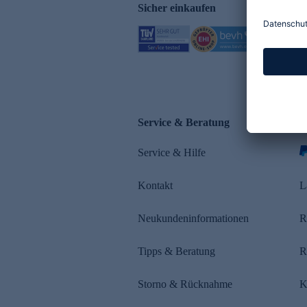
Sicher einkaufen
Service & Beratung
Z
Service & Hilfe
s
Kontakt
L
Neukundeninformationen
R
Tipps & Beratung
R
Storno & Rücknahme
K