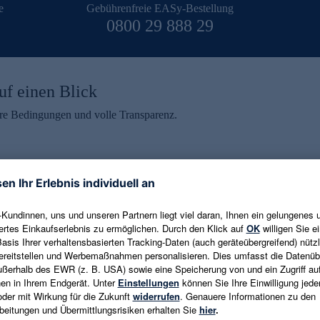
e
Gebührenfreie EASy-Bestellung
0800 29 888 29
uf einen Blick
aire Bedingungen und volle Transparenz.
ein erhalten
eren und aktuelle Trends,
E-Mail-Adresse eingeben
alten. Als Dankeschön
ne Abmeldung ist jederzeit in
Es gelten die
Datenschutzrichtlinien
un