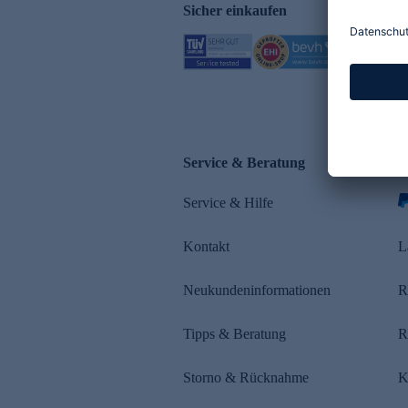
Sicher einkaufen
Service & Beratung
Z
Service & Hilfe
s
Kontakt
L
Neukundeninformationen
R
Tipps & Beratung
R
Storno & Rücknahme
K