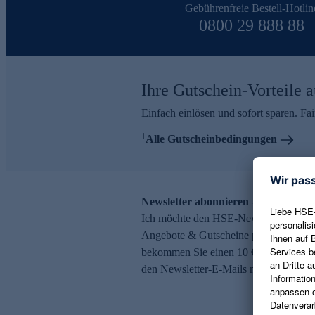
Gebührenfreie Bestell-Hotlin
0800 29 888 88
Ihre Gutschein-Vorteile a
Einfach einlösen und sofort sparen. F
1
Alle Gutscheinbedingungen
Newsletter abonnieren – 10 € Gutsch
Ich möchte den HSE-Newsletter abonni
Angebote & Gutscheine per E-Mail erh
bekommen Sie einen 10 € Gutschein. Ei
den Newsletter-E-Mails möglich.