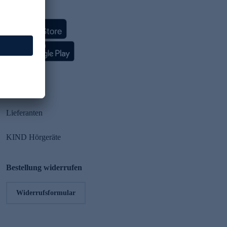
HSE App
Partner
Lieferanten
KIND Hörgeräte
Bestellung widerrufen
Widerrufsformular