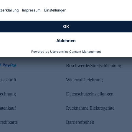
Kundenbewertung
ahlung
Rechtliches
Beschwerde/Streitschlichtung
astschrift
Widerrufsbelehrung
echnung
Datenschutzeinstellungen
atenkauf
Rücknahme Elektrogeräte
reditkarte
Barrierefreiheit