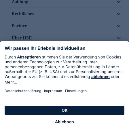
Zahlung
Rechtliches
Partner
Über HSE
Im TV
HSE International
Versand durch
Folge uns
AGB
Datenschutz
Impressum
Alle Rechte vorbehalten. Alle Preise inkl. gesetzlicher MwSt., zzgl. Versandkosten.