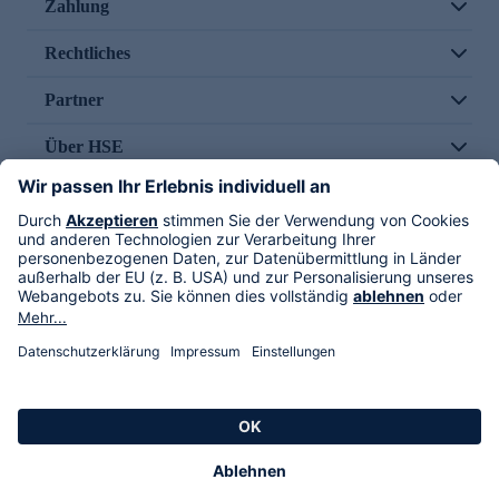
Zahlung
Rechtliches
Partner
Über HSE
Im TV
HSE International
Versand durch
Folge uns
AGB
Datenschutz
Impressum
Alle Rechte vorbehalten. Alle Preise inkl. gesetzlicher MwSt., zzgl. Versandkosten.