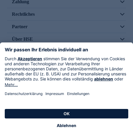
Zahlung
Rechtliches
Partner
Über HSE
Im TV
HSE International
Versand durch
Folge uns
AGB
Datenschutz
Impressum
Alle Rechte vorbehalten. Alle Preise inkl. gesetzlicher MwSt., zzgl. Versandkosten.