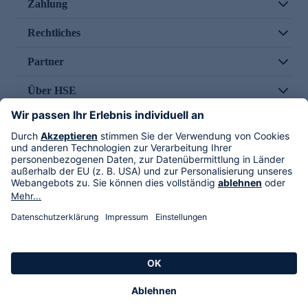
Zahlung
Rechtliches
Partner
Über HSE
Im TV
HSE International
Versand durch
Folge uns
AGB
Datenschutz
Impressum
Alle Rechte vorbehalten. Alle Preise inkl. gesetzlicher MwSt., zzgl. Versandkosten.