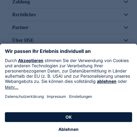
Zahlung
Rechtliches
Partner
Über HSE
Im TV
HSE International
Versand durch
Folge uns
AGB
Datenschutz
Impressum
Alle Rechte vorbehalten. Alle Preise inkl. gesetzlicher MwSt., zzgl. Versandkosten.