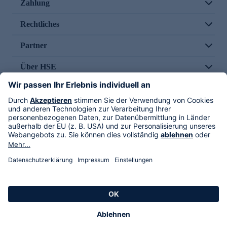
Zahlung
Rechtliches
Partner
Über HSE
Im TV
HSE International
Versand durch
Folge uns
AGB
Datenschutz
Impressum
Alle Rechte vorbehalten. Alle Preise inkl. gesetzlicher MwSt., zzgl. Versandkosten.