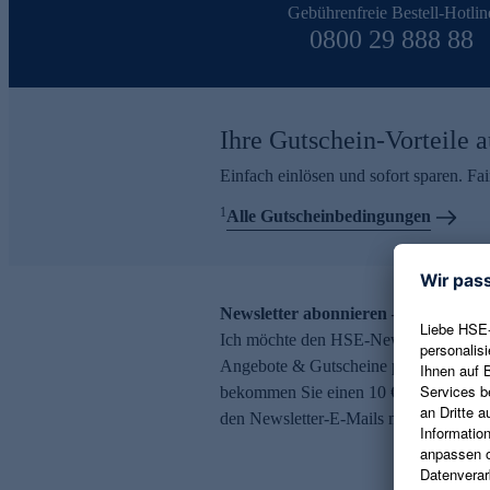
Gebührenfreie Bestell-Hotlin
0800 29 888 88
Ihre Gutschein-Vorteile a
Einfach einlösen und sofort sparen. F
1
Alle Gutscheinbedingungen
Newsletter abonnieren – 10 € Gutsch
Ich möchte den HSE-Newsletter abonni
Angebote & Gutscheine per E-Mail erh
bekommen Sie einen 10 € Gutschein. Ei
den Newsletter-E-Mails möglich.