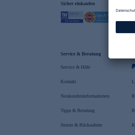
Sicher einkaufen
Service & Beratung
Z
Service & Hilfe
s
Kontakt
L
Neukundeninformationen
R
Tipps & Beratung
R
Storno & Rücknahme
K