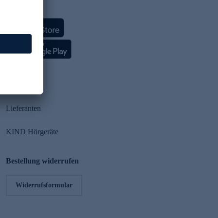
HSE App
Partner
Lieferanten
KIND Hörgeräte
Bestellung widerrufen
Widerrufsformular