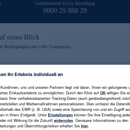
e
Gebührenfreie EASy-Bestellung
0800 29 888 29
uf einen Blick
aire Bedingungen und volle Transparenz.
ein erhalten
eren und aktuelle Trends,
E-Mail-Adresse eingeben
alten. Als Dankeschön
ne Abmeldung ist jederzeit in
Es gelten die
Datenschutzrichtlinien
un