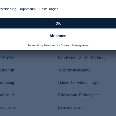
Kundenbewertung
ahlung
Rechtliches
Beschwerde/Streitschlichtung
astschrift
Widerrufsbelehrung
echnung
Datenschutzeinstellungen
atenkauf
Rücknahme Elektrogeräte
reditkarte
Barrierefreiheit