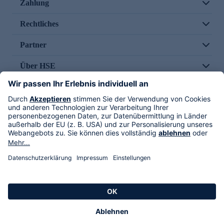
Zahlung
Rechtliches
Partner
Über HSE
Im TV
HSE International
Versand durch
Folge uns
AGB
Datenschutz
Impressum
Alle Rechte vorbehalten. Alle Preise inkl. gesetzlicher MwSt., zzgl. Versandkosten.