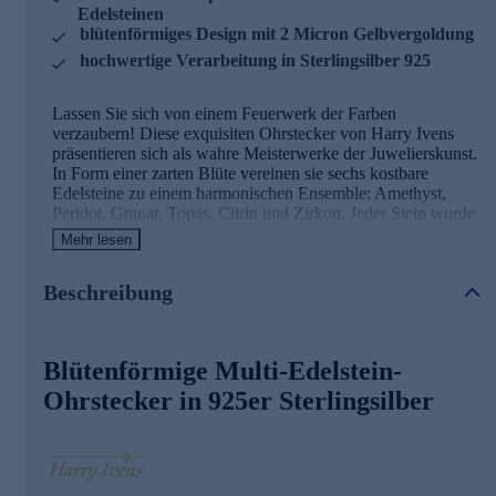
Edelsteinen
blütenförmiges Design mit 2 Micron Gelbvergoldung
hochwertige Verarbeitung in Sterlingsilber 925
Lassen Sie sich von einem Feuerwerk der Farben
verzaubern! Diese exquisiten Ohrstecker von Harry Ivens
präsentieren sich als wahre Meisterwerke der Juwelierskunst.
In Form einer zarten Blüte vereinen sie sechs kostbare
Edelsteine zu einem harmonischen Ensemble: Amethyst,
Peridot, Granat, Topas, Citrin und Zirkon. Jeder Stein wurde
sorgfältig ausgewählt und facettiert, um sein einzigartiges
Mehr lesen
Farbenspiel optimal zur Geltung zu bringen. Die
tropfenförmigen Edelsteine sind kunstvoll in
Beschreibung
Krappenfassungen eingebettet, während der zentrale Zirkon
in einer eleganten Zargenfassung thront. Das
hochglanzpolierte Sterlingsilber 925 erhält durch die 2
Micron starke Gelbvergoldung eine edle Anmutung, die
Blütenförmige Multi-Edelstein-
perfekt mit dem Funkeln der Steine harmoniert. Mit einem
Gesamtgewicht von ca. 3,9 Karat versprühen diese
Ohrstecker in 925er Sterlingsilber
Ohrstecker eine unwiderstehliche Strahlkraft. Der
Schmetterlingsverschluss sorgt für sicheren Halt und
Tragekomfort. Ob als Blickfang zu einem festlichen Outfit
oder als farbenfroher Akzent im Alltag - diese Ohrstecker
sind wahre Schmuckstücke, die Ihre natürliche Schönheit