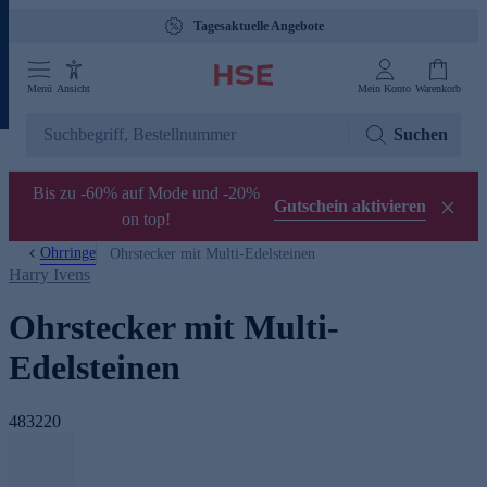
Tagesaktuelle Angebote
Menü
Ansicht
Mein Konto
Warenkorb
Suchen
Bis zu -60% auf Mode und -20%
Gutschein aktivieren
on top!
Ohrringe
Ohrstecker mit Multi-Edelsteinen
Harry Ivens
Ohrstecker mit Multi-
Edelsteinen
483220