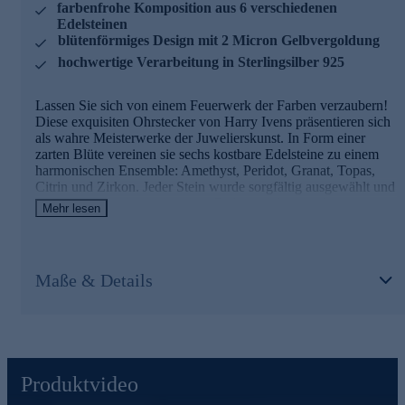
farbenfrohe Komposition aus 6 verschiedenen
unterstreichen und Ihrem Look einen Hauch von Luxus
Edelsteinen
verleihen.
blütenförmiges Design mit 2 Micron Gelbvergoldung
hochwertige Verarbeitung in Sterlingsilber 925
Lassen Sie sich von einem Feuerwerk der Farben verzaubern!
Diese exquisiten Ohrstecker von Harry Ivens präsentieren sich
als wahre Meisterwerke der Juwelierskunst. In Form einer
zarten Blüte vereinen sie sechs kostbare Edelsteine zu einem
harmonischen Ensemble: Amethyst, Peridot, Granat, Topas,
Citrin und Zirkon. Jeder Stein wurde sorgfältig ausgewählt und
facettiert, um sein einzigartiges Farbenspiel optimal zur
Mehr lesen
Geltung zu bringen. Die tropfenförmigen Edelsteine sind
kunstvoll in Krappenfassungen eingebettet, während der
zentrale Zirkon in einer eleganten Zargenfassung thront. Das
hochglanzpolierte Sterlingsilber 925 erhält durch die 2 Micron
Maße & Details
starke Gelbvergoldung eine edle Anmutung, die perfekt mit
dem Funkeln der Steine harmoniert. Mit einem Gesamtgewicht
von ca. 3,9 Karat versprühen diese Ohrstecker eine
unwiderstehliche Strahlkraft. Der Schmetterlingsverschluss
sorgt für sicheren Halt und Tragekomfort. Ob als Blickfang zu
einem festlichen Outfit oder als farbenfroher Akzent im Alltag -
Produktvideo
diese Ohrstecker sind wahre Schmuckstücke, die Ihre
natürliche Schönheit unterstreichen und Ihrem Look einen