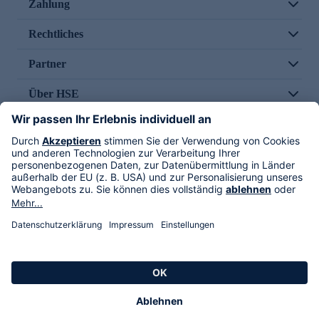
Zahlung
Rechtliches
Partner
Über HSE
Im TV
HSE International
Versand durch
Folge uns
AGB
Datenschutz
Impressum
Alle Rechte vorbehalten. Alle Preise inkl. gesetzlicher MwSt., zzgl. Versandkosten.