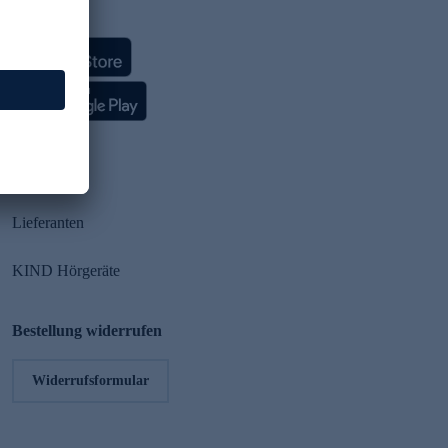
HSE App
Partner
Lieferanten
KIND Hörgeräte
Bestellung widerrufen
Widerrufsformular