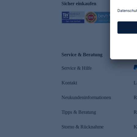
Sicher einkaufen
Service & Beratung
Z
Service & Hilfe
s
Kontakt
L
Neukundeninformationen
R
Tipps & Beratung
R
Storno & Rücknahme
K