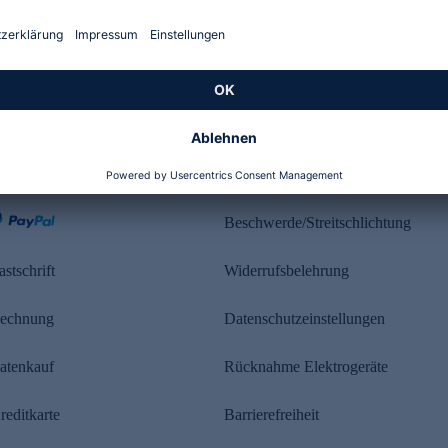
Kundenbewertung
ahlung
Rechtliches
Beschwerde/Streitschlichtung
astschrift
Widerrufsbelehrung
echnung
Datenschutzeinstellungen
atenkauf
Rücknahme Elektrogeräte
reditkarte
Barrierefreiheit