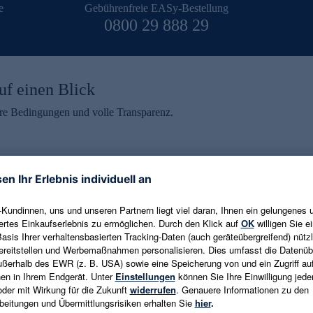
e
Gebührenfreie EASy-Bestellung
0800 29 888 29
uf einen Blick
aire Bedingungen und volle Transparenz.
ein erhalten
eren und aktuelle Trends,
E-Mail-Adresse eingeben
alten. Als Dankeschön
ne Abmeldung ist jederzeit in
Es gelten die
Datenschutzrichtlinien
un