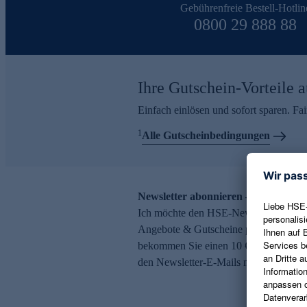
Gebührenfreie Bestell-Hotlin
0800 29 888 88
Ihre Gutschein-Vorteile a
Einfach einlösen und sofort sparen. F
1
Alle Gutscheinbedingungen
Newsletter abonnieren – 10 € Gutsch
Ich möchte den HSE-Newsletter abonni
Angebote & Gutscheine per E-Mail erh
bekommen Sie einen 10 € Gutschein. Ei
den Newsletter-E-Mails möglich.