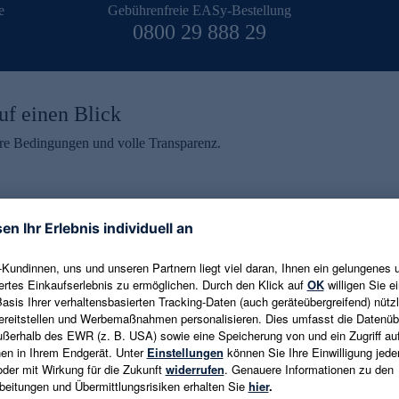
e
Gebührenfreie EASy-Bestellung
0800 29 888 29
uf einen Blick
aire Bedingungen und volle Transparenz.
ein erhalten
eren und aktuelle Trends,
E-Mail-Adresse eingeben
alten. Als Dankeschön
ne Abmeldung ist jederzeit in
Es gelten die
Datenschutzrichtlinien
un