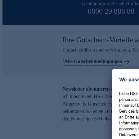
Gebührenfreie Bestell-Hotlin
0800 29 888 88
Ihre Gutschein-Vorteile a
Einfach einlösen und sofort sparen. F
1
Alle Gutscheinbedingungen
Newsletter abonnieren – 10 € Gutsch
Ich möchte den HSE-Newsletter abonni
Angebote & Gutscheine per E-Mail erh
bekommen Sie einen 10 € Gutschein. Ei
den Newsletter-E-Mails möglich.