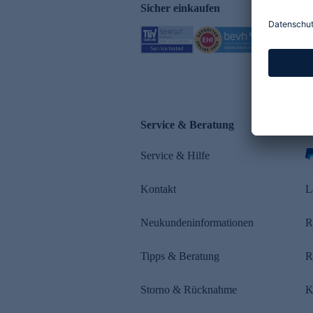
Sicher einkaufen
Service & Beratung
Z
Service & Hilfe
s
Kontakt
L
Neukundeninformationen
R
Tipps & Beratung
R
Storno & Rücknahme
K