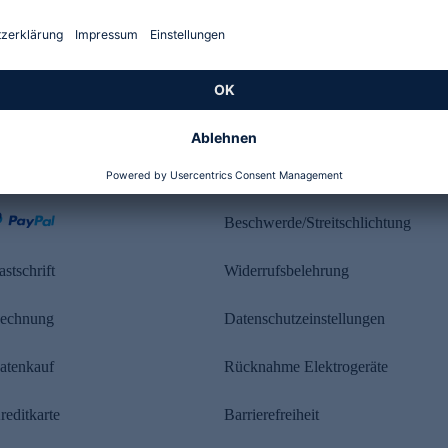
Kundenbewertung
ahlung
Rechtliches
Beschwerde/Streitschlichtung
astschrift
Widerrufsbelehrung
echnung
Datenschutzeinstellungen
atenkauf
Rücknahme Elektrogeräte
reditkarte
Barrierefreiheit