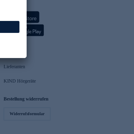
HSE App
Partner
Lieferanten
KIND Hörgeräte
Bestellung widerrufen
Widerrufsformular