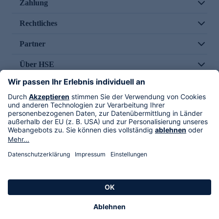
Zahlung
Rechtliches
Partner
Über HSE
Im TV
HSE International
Versand durch
Folge uns
AGB
Datenschutz
Impressum
Alle Rechte vorbehalten. Alle Preise inkl. gesetzlicher MwSt., zzgl. Versandkosten.