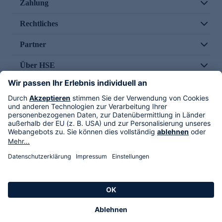
Zahlung
Rechtliches
Partner
Über HSE
Im TV
HSE International
Versand durch
Folge uns
AGB
Datenschutz
Impressum
Alle Rechte vorbehalten. Alle Preise inkl. gesetzlicher MwSt., zzgl. Versandkosten.