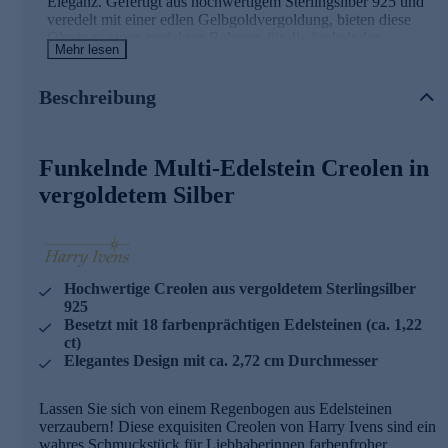
Eleganz. Gefertigt aus hochwertigem Sterlingsilber 925 und
veredelt mit einer edlen Gelbgoldvergoldung, bieten diese
Ohrringe einen perfekten Rahmen für die funkelnden
Mehr lesen
Edelsteine. Jede Creole ist mit neun facettierten Edelsteinen
besetzt, darunter Amethyst, Citrin, blauer Topas, Granat und
Peridot. Diese sorgfältig ausgewählte Farbpalette sorgt für
Beschreibung
ein harmonisches Zusammenspiel, das Ihr Outfit mit einem
Hauch von Luxus und Raffinesse aufwertet. Die Creolen
haben einen Durchmesser von ca. 2,72 cm und eine Breite
Funkelnde Multi-Edelstein Creolen in
von ca. 0,25 cm, was sie zu einem perfekten Accessoire für
den Alltag und besondere Anlässe macht. Der sichere
vergoldetem Silber
Klappverschluss sorgt dafür, dass die Ohrringe bequem zu
tragen und leicht anzulegen sind. Ob als Geschenk oder als
Verwöhnung für sich selbst - diese Multi-Edelstein Creolen
sind ein Schmuckstück, das Blicke auf sich zieht und Ihre
natürliche Schönheit unterstreicht.
Hochwertige Creolen aus vergoldetem Sterlingsilber
925
Besetzt mit 18 farbenprächtigen Edelsteinen (ca. 1,22
ct)
Elegantes Design mit ca. 2,72 cm Durchmesser
Lassen Sie sich von einem Regenbogen aus Edelsteinen
verzaubern! Diese exquisiten Creolen von Harry Ivens sind ein
wahres Schmuckstück für Liebhaberinnen farbenfroher