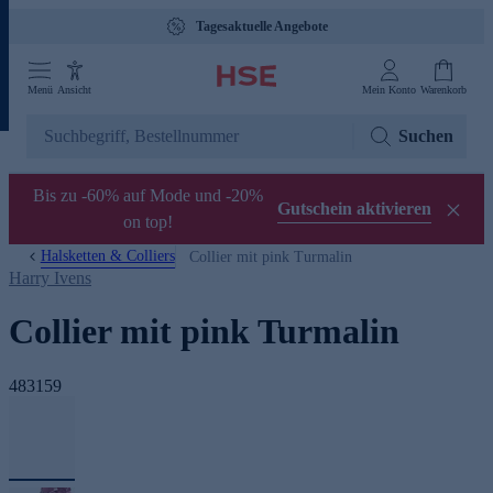
Tagesaktuelle Angebote
Menü
Ansicht
Mein Konto
Warenkorb
Suchen
Bis zu -60% auf Mode und -20%
Gutschein aktivieren
on top!
Halsketten & Colliers
Collier mit pink Turmalin
Harry Ivens
Collier mit pink Turmalin
483159