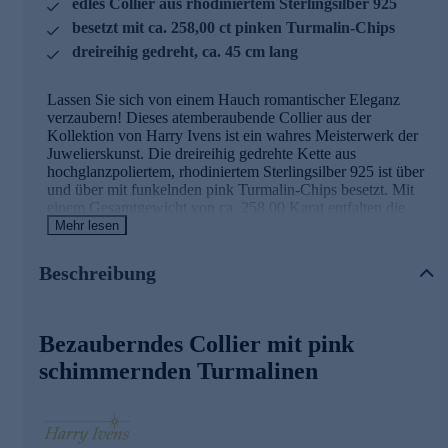
edles Collier aus rhodiniertem Sterlingsilber 925
besetzt mit ca. 258,00 ct pinken Turmalin-Chips
dreireihig gedreht, ca. 45 cm lang
Lassen Sie sich von einem Hauch romantischer Eleganz
verzaubern! Dieses atemberaubende Collier aus der
Kollektion von Harry Ivens ist ein wahres Meisterwerk der
Juwelierskunst. Die dreireihig gedrehte Kette aus
hochglanzpoliertem, rhodiniertem Sterlingsilber 925 ist über
und über mit funkelnden pink Turmalin-Chips besetzt. Mit
einem Gesamtgewicht von ca. 258,00 Karat entfalten die
ungeschliffenen Edelsteine aus Brasilien ein faszinierendes
Mehr lesen
Farbenspiel in verschiedenen Rosé- und Pinktönen. Die
natürlich gewachsenen Chips in Größen von 5,80 bis 1,4
Beschreibung
mm verleihen dem Collier eine organische, lebendige
Ausstrahlung. Ein praktischer Magnetverschluss sorgt für
bequemes An- und Ablegen. Mit einer Länge von ca. 45 cm
und einer Breite von ca. 0,58 x 0,30 - 0,32 x 0,14 cm
Bezauberndes Collier mit pink
schmiegt sich das Collier perfekt an Ihren Hals. Ob als
schimmernden Turmalinen
glamouröses Accessoire für besondere Anlässe oder als
farbenfroher Blickfang im Alltag - dieses einzigartige
Schmuckstück verleiht jedem Outfit einen Hauch von Luxus
und Raffinesse.