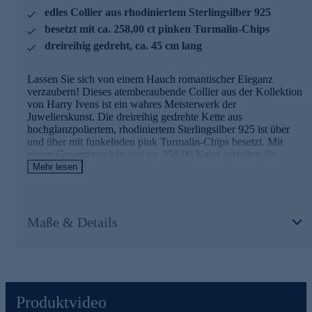
edles Collier aus rhodiniertem Sterlingsilber 925
besetzt mit ca. 258,00 ct pinken Turmalin-Chips
dreireihig gedreht, ca. 45 cm lang
Lassen Sie sich von einem Hauch romantischer Eleganz
verzaubern! Dieses atemberaubende Collier aus der Kollektion
von Harry Ivens ist ein wahres Meisterwerk der
Juwelierskunst. Die dreireihig gedrehte Kette aus
hochglanzpoliertem, rhodiniertem Sterlingsilber 925 ist über
und über mit funkelnden pink Turmalin-Chips besetzt. Mit
einem Gesamtgewicht von ca. 258,00 Karat entfalten die
ungeschliffenen Edelsteine aus Brasilien ein faszinierendes
Mehr lesen
Farbenspiel in verschiedenen Rosé- und Pinktönen. Die
natürlich gewachsenen Chips in Größen von 5,80 bis 1,4 mm
verleihen dem Collier eine organische, lebendige Ausstrahlung.
Ein praktischer Magnetverschluss sorgt für bequemes An- und
Maße & Details
Ablegen. Mit einer Länge von ca. 45 cm und einer Breite von
ca. 0,58 x 0,30 - 0,32 x 0,14 cm schmiegt sich das Collier
perfekt an Ihren Hals. Ob als glamouröses Accessoire für
besondere Anlässe oder als farbenfroher Blickfang im Alltag -
dieses einzigartige Schmuckstück verleiht jedem Outfit einen
Hauch von Luxus und Raffinesse.
Produktvideo