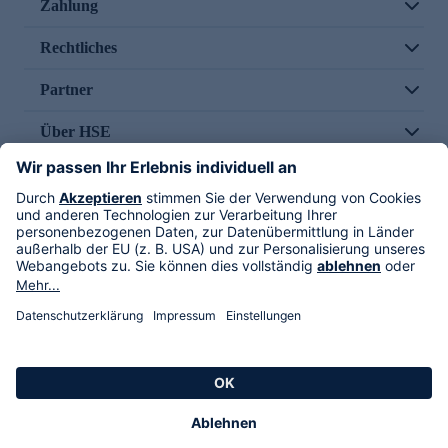
Zahlung
Rechtliches
Partner
Über HSE
Im TV
HSE International
Versand durch
Folge uns
AGB
Datenschutz
Impressum
Alle Rechte vorbehalten. Alle Preise inkl. gesetzlicher MwSt., zzgl. Versandkosten.