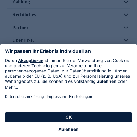
Zahlung
Rechtliches
Partner
Über HSE
Im TV
HSE International
Versand durch
Folge uns
AGB
Datenschutz
Impressum
Alle Rechte vorbehalten. Alle Preise inkl. gesetzlicher MwSt., zzgl. Versandkosten.