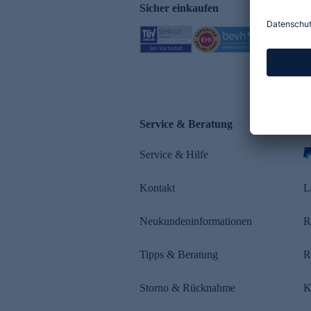
Sicher einkaufen
Service & Beratung
Z
Service & Hilfe
Kontakt
L
Neukundeninformationen
R
Tipps & Beratung
R
Storno & Rücknahme
K