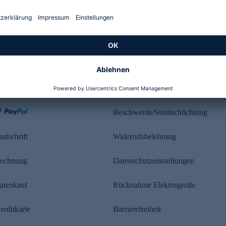
Kundenbewertung
ahlung
Rechtliches
Beschwerde/Streitschlichtung
astschrift
Widerrufsbelehrung
echnung
Datenschutzeinstellungen
atenkauf
Rücknahme Elektrogeräte
reditkarte
Barrierefreiheit