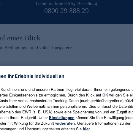
e
Gebührenfreie EASy-Bestellung
0800 29 888 29
uf einen Blick
aire Bedingungen und volle Transparenz.
ein erhalten
eren und aktuelle Trends,
E-Mail-Adresse eingeben
alten. Als Dankeschön
ne Abmeldung ist jederzeit in
Es gelten die
Datenschutzrichtlinien
un