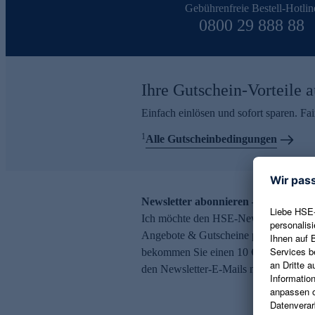
Gebührenfreie Bestell-Hotlin
0800 29 888 88
Ihre Gutschein-Vorteile a
Einfach einlösen und sofort sparen. F
1
Alle Gutscheinbedingungen
Newsletter abonnieren – 10 € Gutsch
Ich möchte den HSE-Newsletter abonni
Angebote & Gutscheine per E-Mail erh
bekommen Sie einen 10 € Gutschein. Ei
den Newsletter-E-Mails möglich.