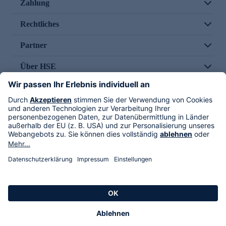
Zahlung
Rechtliches
Partner
Über HSE
Im TV
HSE International
Versand durch
Folge uns
AGB
Datenschutz
Impressum
Alle Rechte vorbehalten. Alle Preise inkl. gesetzlicher MwSt., zzgl. Versandkosten.