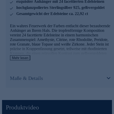
exquisiter Anhänger mit 24 facettierten Edelsteinen
hochglanzpoliertes Sterlingsilber 925, gelbvergoldet
Gesamtgewicht der Edelsteine ca. 22,92 ct
Ein wahres Feuerwerk der Farben entfacht dieser bezaubernde
Anhänger an Ihrem Hals. Die tropfenförmige Komposition
vereint 24 facettierte Edelsteine in einem harmonischen
Zusammenspiel: Amethyste, Citrine, rote Rhodolite, Peridote,
rote Granate, blaue Topase und weiße Zirkone. Jeder Stein ist
präzise in Krappenfassung gesetzt, teilweise mit rhodinierten
Krappen, die einen reizvollen Kontrast zum gelbvergoldeten
Sterlingsilber 925 bilden. Die filigrane Öse mit einem
Mehr lesen
Innendurchmesser von ca. 5,64 x 3,44 mm ermöglicht das
mühelose Einfädeln in Ihre Lieblingskette. Mit einer Länge von
ca. 6,87 cm und einer Breite von ca. 3 cm ist dieser Anhänger
ein Statement-Piece, das Ihren Hals in einen Garten funkelnder
Maße & Details
Edelsteine verwandelt. Lassen Sie sich von diesem
Meisterwerk der Juwelierskunst verzaubern und tragen Sie ein
Stück Regenbogen an Ihrem Dekolleté.
Produktvideo