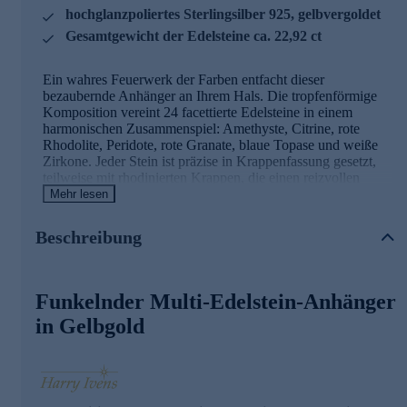
hochglanzpoliertes Sterlingsilber 925, gelbvergoldet
Gesamtgewicht der Edelsteine ca. 22,92 ct
Ein wahres Feuerwerk der Farben entfacht dieser
bezaubernde Anhänger an Ihrem Hals. Die tropfenförmige
Komposition vereint 24 facettierte Edelsteine in einem
harmonischen Zusammenspiel: Amethyste, Citrine, rote
Rhodolite, Peridote, rote Granate, blaue Topase und weiße
Zirkone. Jeder Stein ist präzise in Krappenfassung gesetzt,
teilweise mit rhodinierten Krappen, die einen reizvollen
Kontrast zum gelbvergoldeten Sterlingsilber 925 bilden. Die
Mehr lesen
filigrane Öse mit einem Innendurchmesser von ca. 5,64 x
3,44 mm ermöglicht das mühelose Einfädeln in Ihre
Beschreibung
Lieblingskette. Mit einer Länge von ca. 6,87 cm und einer
Breite von ca. 3 cm ist dieser Anhänger ein Statement-Piece,
das Ihren Hals in einen Garten funkelnder Edelsteine
verwandelt. Lassen Sie sich von diesem Meisterwerk der
Funkelnder Multi-Edelstein-Anhänger
Juwelierskunst verzaubern und tragen Sie ein Stück
in Gelbgold
Regenbogen an Ihrem Dekolleté.