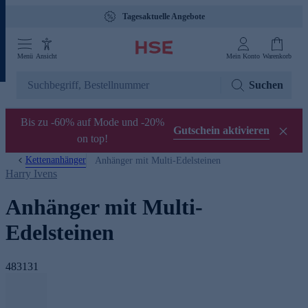
Tagesaktuelle Angebote
Menü
Ansicht
Mein Konto
Warenkorb
Suchen
Bis zu -60% auf Mode und -20%
Gutschein aktivieren
on top!
Kettenanhänger
Anhänger mit Multi-Edelsteinen
Harry Ivens
Anhänger mit Multi-
Edelsteinen
483131