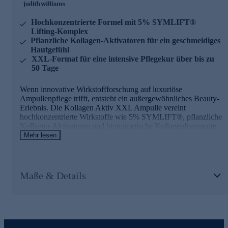
Hochkonzentrierte Formel mit 5% SYMLIFT®
Lifting-Komplex
Pflanzliche Kollagen-Aktivatoren für ein geschmeidiges
Hautgefühl
XXL-Format für eine intensive Pflegekur über bis zu
50 Tage
Wenn innovative Wirkstoffforschung auf luxuriöse
Ampullenpflege trifft, entsteht ein außergewöhnliches Beauty-
Erlebnis. Die Kollagen Aktiv XXL Ampulle vereint
hochkonzentrierte Wirkstoffe wie 5% SYMLIFT®, pflanzliche
Kollagen-Aktivatoren und biomimetische Kollagenfragmente
in einer flüssigen Textur, die sich mühelos verteilen lässt.
Mehr lesen
Akazien-Kollagen spendet intensive Feuchtigkeit und
unterstützt ein glattes, ebenmäßiges Hautbild.
Maße & Details