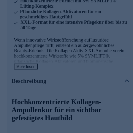
Hochkonzentrierte Formel mit 5% SYMLIFT®
Lifting-Komplex
Pflanzliche Kollagen-Aktivatoren für ein
geschmeidiges Hautgefühl
XXL-Format für eine intensive Pflegekur über bis zu
50 Tage
Wenn innovative Wirkstoffforschung auf luxuriöse
Ampullenpflege trifft, entsteht ein außergewöhnliches
Beauty-Erlebnis. Die Kollagen Aktiv XXL Ampulle vereint
hochkonzentrierte Wirkstoffe wie 5% SYMLIFT®,
pflanzliche Kollagen-Aktivatoren und biomimetische
Kollagenfragmente in einer flüssigen Textur, die sich
Mehr lesen
mühelos verteilen lässt. Akazien-Kollagen spendet intensive
Feuchtigkeit und unterstützt ein glattes, ebenmäßiges
Beschreibung
Hautbild.
Hochkonzentrierte Kollagen-
Ampullenkur für ein sichtbar
gefestigtes Hautbild