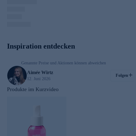
00:03
Inspiration entdecken
/
00:48
Genannte Preise und Aktionen können abweichen
Kosmetik
Aimée Wirtz
Folgen
12. Juni 2026
Produkte im Kurzvideo