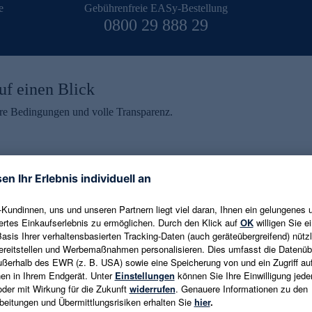
e
Gebührenfreie EASy-Bestellung
0800 29 888 29
uf einen Blick
aire Bedingungen und volle Transparenz.
ein erhalten
eren und aktuelle Trends,
E-Mail-Adresse eingeben
alten. Als Dankeschön
ne Abmeldung ist jederzeit in
Es gelten die
Datenschutzrichtlinien
un