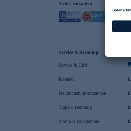
Sicher einkaufen
Service & Beratung
Z
Service & Hilfe
s
Kontakt
L
Neukundeninformationen
R
Tipps & Beratung
R
Storno & Rücknahme
K