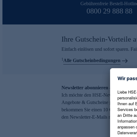
Gebührenfreie Bestell-Hotlin
0800 29 888 88
Ihre Gutschein-Vorteile a
Einfach einlösen und sofort sparen. F
1
Alle Gutscheinbedingungen
Newsletter abonnieren – 10 € Gutsch
Ich möchte den HSE-Newsletter abonni
Angebote & Gutscheine per E-Mail erh
bekommen Sie einen 10 € Gutschein. Ei
den Newsletter-E-Mails möglich.