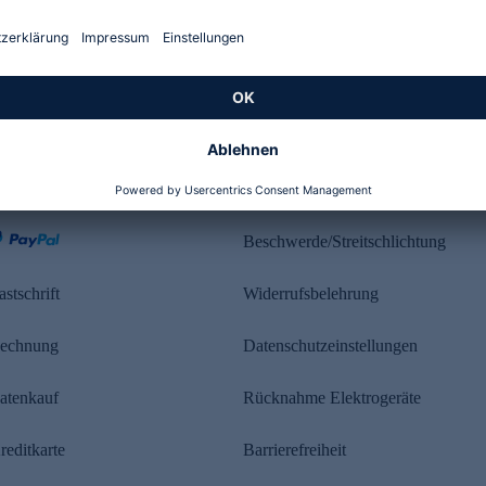
Kundenbewertung
ahlung
Rechtliches
Beschwerde/Streitschlichtung
astschrift
Widerrufsbelehrung
echnung
Datenschutzeinstellungen
atenkauf
Rücknahme Elektrogeräte
reditkarte
Barrierefreiheit