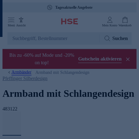
Tagesaktuelle Angebote
Menü
Ansicht
Mein Konto
Warenkorb
Suchen
Bis zu -60% auf Mode und -20%
Gutschein aktivieren
on top!
Armbänder
Armband mit Schlangendesign
Pfeffinger Silberdesign
Armband mit Schlangendesign
483122