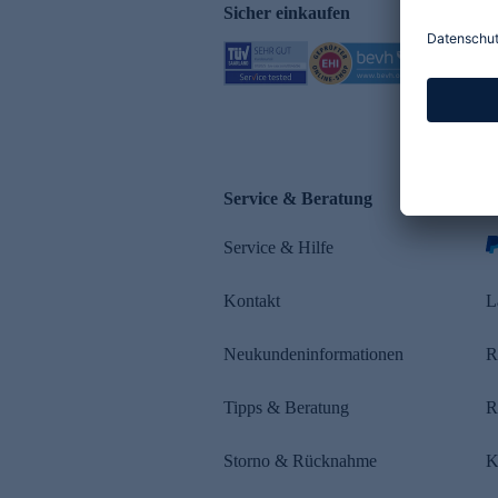
Sicher einkaufen
Service & Beratung
Z
Service & Hilfe
Kontakt
L
Neukundeninformationen
R
Tipps & Beratung
R
Storno & Rücknahme
K