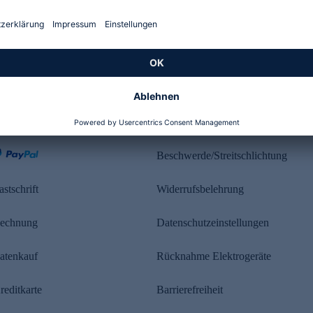
Kundenbewertung
ahlung
Rechtliches
Beschwerde/Streitschlichtung
astschrift
Widerrufsbelehrung
echnung
Datenschutzeinstellungen
atenkauf
Rücknahme Elektrogeräte
reditkarte
Barrierefreiheit