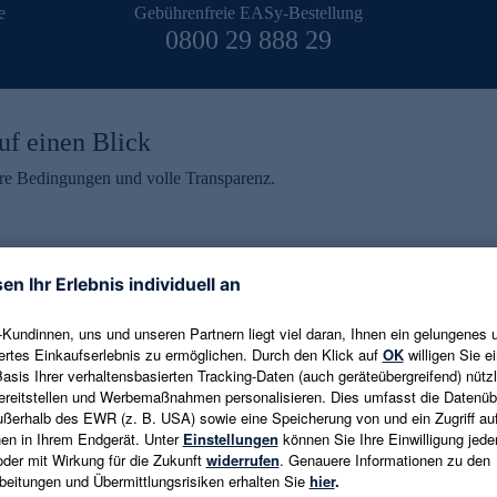
e
Gebührenfreie EASy-Bestellung
0800 29 888 29
uf einen Blick
aire Bedingungen und volle Transparenz.
ein erhalten
eren und aktuelle Trends,
E-Mail-Adresse eingeben
alten. Als Dankeschön
ne Abmeldung ist jederzeit in
Es gelten die
Datenschutzrichtlinien
un