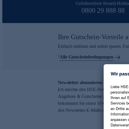
Gebührenfreie Bestell-Hotlin
0800 29 888 88
Ihre Gutschein-Vorteile a
Einfach einlösen und sofort sparen. F
1
Alle Gutscheinbedingungen
Newsletter abonnieren – 10 € Gutsch
Ich möchte den HSE-Newsletter abonni
Angebote & Gutscheine per E-Mail erh
bekommen Sie einen 10 € Gutschein. Ei
den Newsletter-E-Mails möglich.