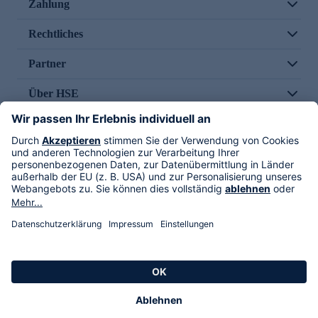
Zahlung
Rechtliches
Partner
Über HSE
Im TV
HSE International
Versand durch
Folge uns
AGB
Datenschutz
Impressum
Alle Rechte vorbehalten. Alle Preise inkl. gesetzlicher MwSt., zzgl. Versandkosten.