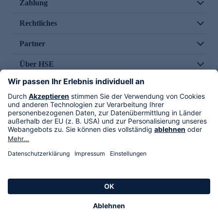
Zahlung
Rechtliches
Partner
Über HSE
Im TV
HSE International
Versand durch
Folge uns
AGB
Datenschutz
Impressum
Alle Rechte vorbehalten. Alle Preise inkl. gesetzlicher MwSt., zzgl. Versandkosten.