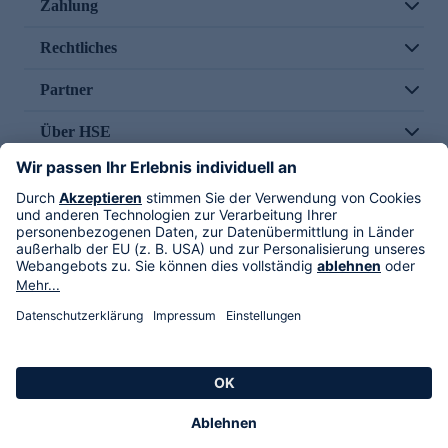
Zahlung
Rechtliches
Partner
Über HSE
Im TV
HSE International
Versand durch
Folge uns
AGB
Datenschutz
Impressum
Alle Rechte vorbehalten. Alle Preise inkl. gesetzlicher MwSt., zzgl. Versandkosten.