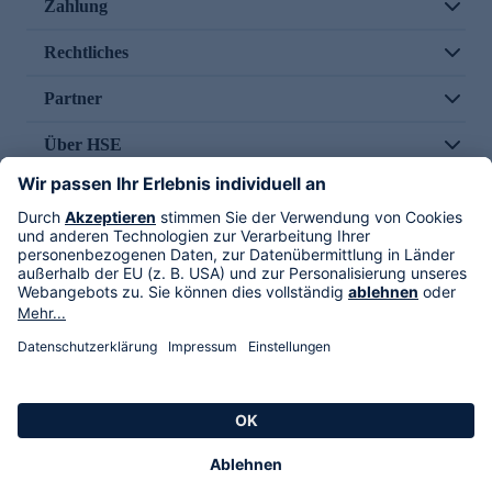
Zahlung
Rechtliches
Partner
Über HSE
Im TV
HSE International
Versand durch
Folge uns
AGB
Datenschutz
Impressum
Alle Rechte vorbehalten. Alle Preise inkl. gesetzlicher MwSt., zzgl. Versandkosten.