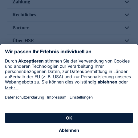
Zahlung
Rechtliches
Partner
Über HSE
Im TV
HSE International
Versand durch
Folge uns
AGB
Datenschutz
Impressum
Alle Rechte vorbehalten. Alle Preise inkl. gesetzlicher MwSt., zzgl. Versandkosten.