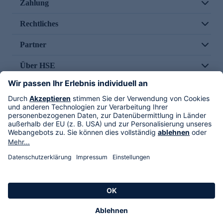
Zahlung
Rechtliches
Partner
Über HSE
Im TV
HSE International
Versand durch
Folge uns
AGB
Datenschutz
Impressum
Alle Rechte vorbehalten. Alle Preise inkl. gesetzlicher MwSt., zzgl. Versandkosten.