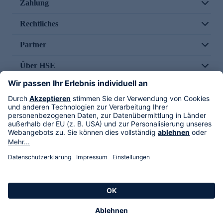
Zahlung
Rechtliches
Partner
Über HSE
Im TV
HSE International
Versand durch
Folge uns
AGB
Datenschutz
Impressum
Alle Rechte vorbehalten. Alle Preise inkl. gesetzlicher MwSt., zzgl. Versandkosten.