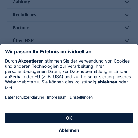
Zahlung
Rechtliches
Partner
Über HSE
Im TV
HSE International
Versand durch
Folge uns
AGB
Datenschutz
Impressum
Alle Rechte vorbehalten. Alle Preise inkl. gesetzlicher MwSt., zzgl. Versandkosten.