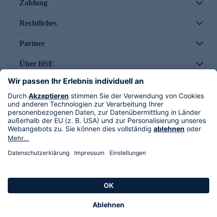
Zahlung
Rechtliches
Partner
Über HSE
Im TV
HSE International
Versand durch
Folge uns
AGB
Datenschutz
Impressum
Alle Rechte vorbehalten. Alle Preise inkl. gesetzlicher MwSt., zzgl. Versandkosten.