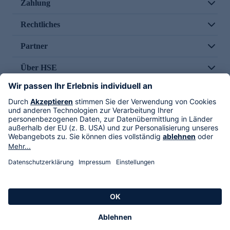
Zahlung
Rechtliches
Partner
Über HSE
Im TV
HSE International
Versand durch
Folge uns
AGB
Datenschutz
Impressum
Alle Rechte vorbehalten. Alle Preise inkl. gesetzlicher MwSt., zzgl. Versandkosten.