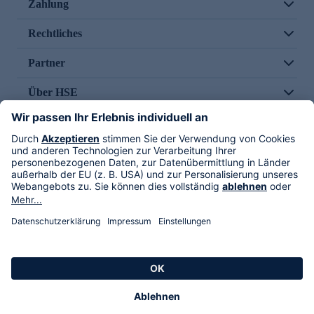
Zahlung
Rechtliches
Partner
Über HSE
Im TV
HSE International
Versand durch
Folge uns
AGB
Datenschutz
Impressum
Alle Rechte vorbehalten. Alle Preise inkl. gesetzlicher MwSt., zzgl. Versandkosten.