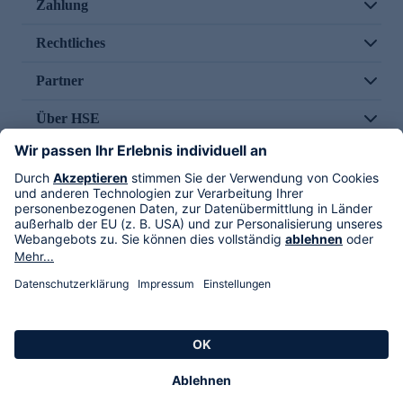
Zahlung
Rechtliches
Partner
Über HSE
Im TV
HSE International
Versand durch
Folge uns
AGB
Datenschutz
Impressum
Alle Rechte vorbehalten. Alle Preise inkl. gesetzlicher MwSt., zzgl. Versandkosten.