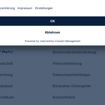
Kundenbewertung
ahlung
Rechtliches
Beschwerde/Streitschlichtung
astschrift
Widerrufsbelehrung
echnung
Datenschutzeinstellungen
atenkauf
Rücknahme Elektrogeräte
reditkarte
Barrierefreiheit