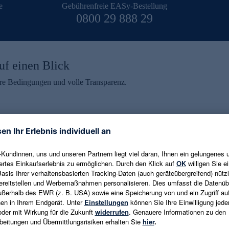
e
Gebührenfreie EASy-Bestellung
0800 29 888 29
uf einen Blick
aire Bedingungen und volle Transparenz.
ein erhalten
eren und aktuelle Trends,
E-Mail-Adresse eingeben
alten. Als Dankeschön
ne Abmeldung ist jederzeit in
Es gelten die
Datenschutzrichtlinien
un