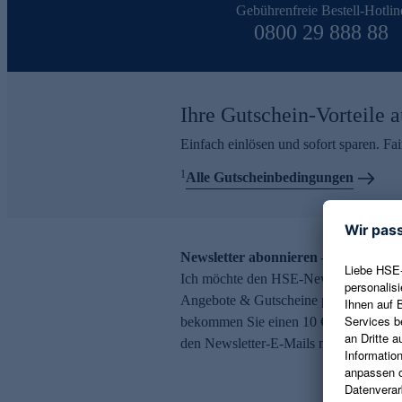
Gebührenfreie Bestell-Hotlin
0800 29 888 88
Ihre Gutschein-Vorteile a
Einfach einlösen und sofort sparen. F
1
Alle Gutscheinbedingungen
Newsletter abonnieren – 10 € Gutsch
Ich möchte den HSE-Newsletter abonni
Angebote & Gutscheine per E-Mail erh
bekommen Sie einen 10 € Gutschein. Ei
den Newsletter-E-Mails möglich.