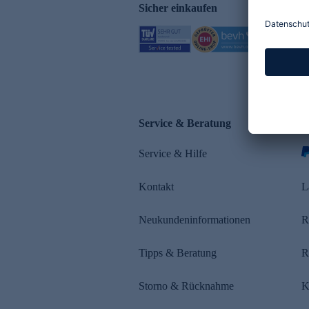
Sicher einkaufen
Service & Beratung
Z
Service & Hilfe
s
Kontakt
L
Neukundeninformationen
R
Tipps & Beratung
R
Storno & Rücknahme
K