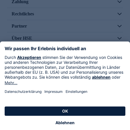
Zahlung
Rechtliches
Partner
Über HSE
Im TV
HSE International
Versand durch
Folge uns
AGB
Datenschutz
Impressum
Alle Rechte vorbehalten. Alle Preise inkl. gesetzlicher MwSt., zzgl. Versandkosten.