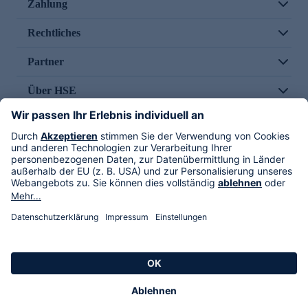
Zahlung
Rechtliches
Partner
Über HSE
Im TV
HSE International
Versand durch
Folge uns
AGB
Datenschutz
Impressum
Alle Rechte vorbehalten. Alle Preise inkl. gesetzlicher MwSt., zzgl. Versandkosten.