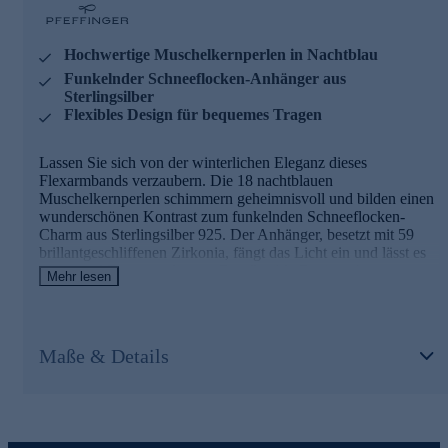
Hochwertige Muschelkernperlen in Nachtblau
Funkelnder Schneeflocken-Anhänger aus
Sterlingsilber
Flexibles Design für bequemes Tragen
Lassen Sie sich von der winterlichen Eleganz dieses
Flexarmbands verzaubern. Die 18 nachtblauen
Muschelkernperlen schimmern geheimnisvoll und bilden einen
wunderschönen Kontrast zum funkelnden Schneeflocken-
Charm aus Sterlingsilber 925. Der Anhänger, besetzt mit 59
brillantgeschliffenen Zirkonia, fängt das Licht ein und lässt es
in tausend Facetten glitzern. Das flexible Design ohne
Mehr lesen
Verschluss ermöglicht ein müheloses An- und Ablegen und
passt sich perfekt Ihrem Handgelenk an. Mit einer Länge von
16 cm und einer Perlendicke von 8 mm liegt es angenehm auf
der Haut. Dieses von Eva-Maria Pfeffinger entworfene
Maße & Details
Schmuckstück vereint modernes Design mit traditioneller
Handwerkskunst aus der Pforzheimer Manufaktur. Es ist nicht
nur ein Accessoire, sondern ein Stück Winterzauber, das Sie
das ganze Jahr über begleiten wird.