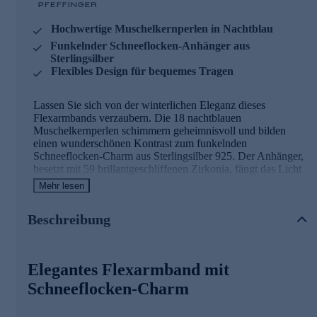
Hochwertige Muschelkernperlen in Nachtblau
Funkelnder Schneeflocken-Anhänger aus
Sterlingsilber
Flexibles Design für bequemes Tragen
Lassen Sie sich von der winterlichen Eleganz dieses
Flexarmbands verzaubern. Die 18 nachtblauen
Muschelkernperlen schimmern geheimnisvoll und bilden
einen wunderschönen Kontrast zum funkelnden
Schneeflocken-Charm aus Sterlingsilber 925. Der Anhänger,
besetzt mit 59 brillantgeschliffenen Zirkonia, fängt das Licht
ein und lässt es in tausend Facetten glitzern. Das flexible
Mehr lesen
Design ohne Verschluss ermöglicht ein müheloses An- und
Ablegen und passt sich perfekt Ihrem Handgelenk an. Mit
Beschreibung
einer Länge von 16 cm und einer Perlendicke von 8 mm
liegt es angenehm auf der Haut. Dieses von Eva-Maria
Pfeffinger entworfene Schmuckstück vereint modernes
Design mit traditioneller Handwerkskunst aus der
Elegantes Flexarmband mit
Pforzheimer Manufaktur. Es ist nicht nur ein Accessoire,
sondern ein Stück Winterzauber, das Sie das ganze Jahr über
Schneeflocken-Charm
begleiten wird.