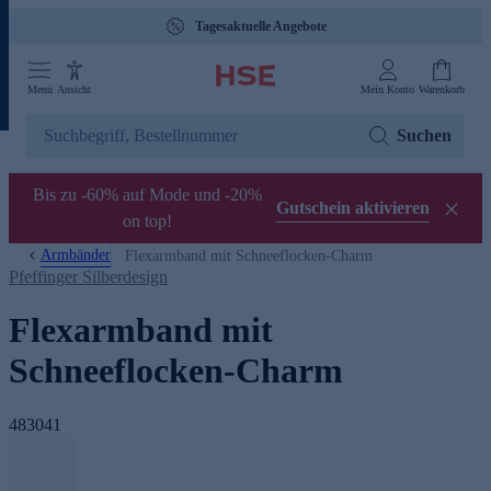
Tagesaktuelle Angebote
Menü
Ansicht
Mein Konto
Warenkorb
Suchen
Bis zu -60% auf Mode und -20%
Gutschein aktivieren
on top!
Armbänder
Flexarmband mit Schneeflocken-Charm
Pfeffinger Silberdesign
Flexarmband mit
Schneeflocken-Charm
483041